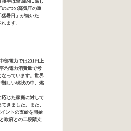
月後半は全国的に厳し
の2つの高気圧の重
「猛暑日」が続いた
されます。
中部電力では231円上
平均電力消費量で考
となっています。世界
が難しい現状の中、燃
に応じた家庭に対して
出てきました。また、
ポイントの支給を開始
社と政府との二段階支