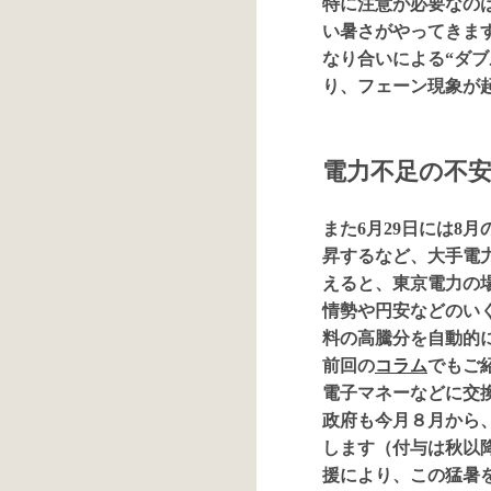
特に注意が必要なのは
い暑さがやってきま
なり合いによる“ダブ
り、フェーン現象が
電力不足の不
また6月29日には8
昇するなど、大手電
えると、東京電力の
情勢や円安などのい
料の高騰分を自動的
前回の
コラム
でもご
電子マネーなどに交
政府も今月８月から、
します（付与は秋以
援により、この猛暑