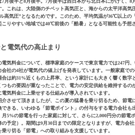
7月後半と8月後半。7月後半は西日本から北日本にかけて、8
す。これは、大陸側のチベット高気圧と、海からの太平洋高気圧
ル高気圧”となるためです。このため、平均気温が36℃以上の
起こりやすい地域では40℃前後の「酷暑」となる可能性も予想
安と電気代の高止まり
月の電気料金について、標準家庭のケースで東京電力では247円、
力会社の4社が電気代の値上げを発表しています。一般家庭での
場合は約31%近くもの上昇率、という家計にも大きく響く数字
くつもの要因が重なったことで、電力の安定供給を維持するの
に電気料金に上乗せする仕組みが導入されています。
紹介させて頂きましたが、この夏の猛暑を乗り切るため、節電
換できる、いわゆる「節電ポイント」の付与をする電力会社も
月5%の節電を行った家庭に対して、さらに2,000円分の節電
降の予定）。期間は9月30日までの限定となりますが、電力会
を乗り切る「節電」への取り組みを支援しています。