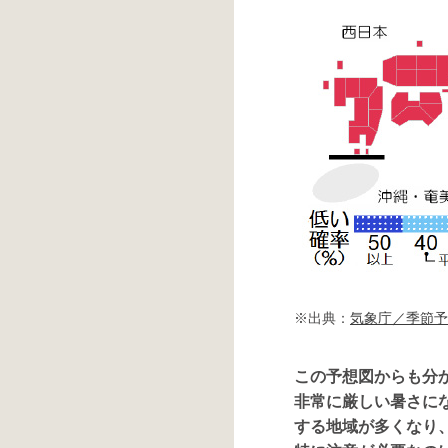
※出典：
気象庁／季節予
この予想図からも分か
非常に厳しい暑さに
する地域が多くなり