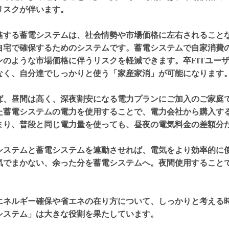
リスクが伴います。
進する蓄電システムは、社会情勢や市場価格に左右されること
自宅で確保するためのシステムです。蓄電システムで自家消費
ンのような市場価格に伴うリスクを軽減できます。卒FITユー
なく、自分達でしっかりと使う「家産家消」が可能になります
ば、昼間は高く、深夜割安になる電力プランにご加入のご家庭
た蓄電システムの電力を使用することで、電力会社から購入す
まり、普段と同じ電力量を使っても、昼夜の電気料金の差額分
。
システムと蓄電システムを連動させれば、電気をより効率的に
気でまかない、余った分を蓄電システムへ。夜間使用すること
エネルギー確保や省エネの在り方について、しっかりと考える
システム」は大きな役割を果たしています。