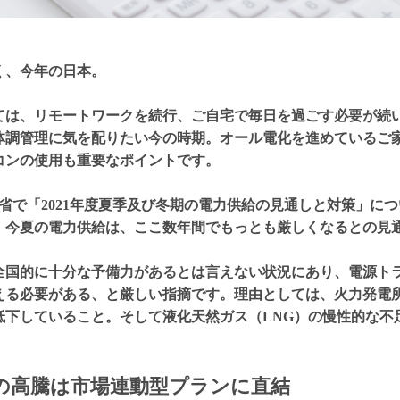
く、今年の日本。
ては、リモートワークを続行、ご自宅で毎日を過ごす必要が続
体調管理に気を配りたい今の時期。オール電化を進めているご
コンの使用も重要なポイントです。
省で「2021年度夏季及び冬期の電力供給の見通しと対策」に
、今夏の電力供給は、ここ数年間でもっとも厳しくなるとの見
全国的に十分な予備力があるとは言えない状況にあり、電源ト
える必要がある、と厳しい指摘です。理由としては、火力発電
低下していること。そして液化天然ガス（LNG）の慢性的な不
格の高騰は市場連動型プランに直結